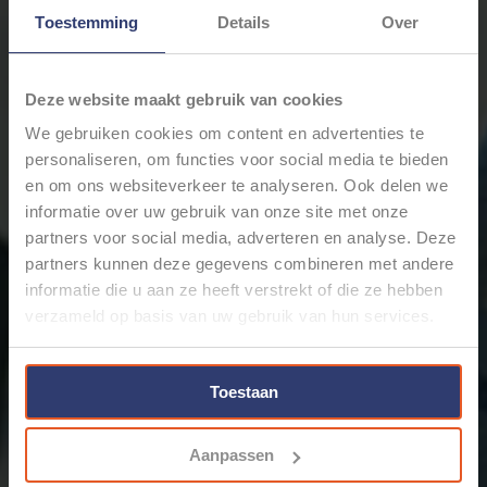
€46,16
Incl. btw
Toestemming
Details
Over
Levertijd: Bestellingen op ma. t/m vrij. voor 17:00 worden
Deze website maakt gebruik van cookies
dezelfde dag verstuurd.
We gebruiken cookies om content en advertenties te
Merk:
KNIPEX
personaliseren, om functies voor social media te bieden
+
Toevoegen aan winkelwagen
-
en om ons websiteverkeer te analyseren. Ook delen we
informatie over uw gebruik van onze site met onze
partners voor social media, adverteren en analyse. Deze
partners kunnen deze gegevens combineren met andere
Email ons over dit product
informatie die u aan ze heeft verstrekt of die ze hebben
Aan verlanglijst toevoegen
verzameld op basis van uw gebruik van hun services.
Toevoegen om te vergelijken
Afdrukken
Toestaan
Informatie
Reviews
(0)
Artikelnummer:
9020185
Aanpassen
Voorraad:
7