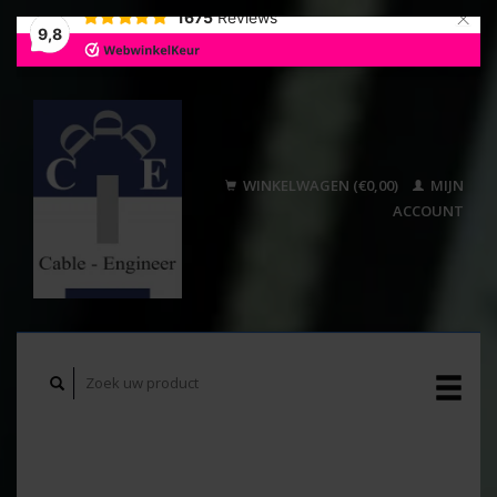
×
1675
Reviews
9,8
WINKELWAGEN (€0,00)
MIJN
ACCOUNT