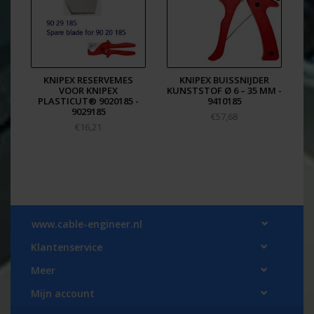
KNIPEX RESERVEMES
KNIPEX BUISSNIJDER
VOOR KNIPEX
KUNSTSTOF Ø 6 – 35 MM -
PLASTICUT® 9020185 -
9410185
9029185
€57,68
€16,21
www.cable-engineer.nl
Klantenservice
Meer
Mijn account