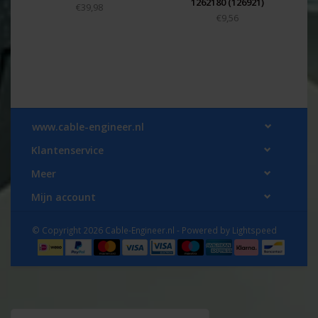
1262180 (126921)
€39,98
€9,56
www.cable-engineer.nl
Klantenservice
Meer
Mijn account
© Copyright 2026 Cable-Engineer.nl - Powered by
Lightspeed