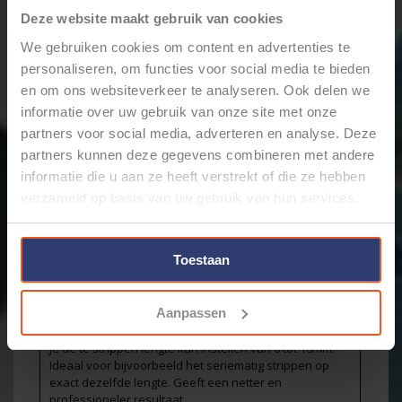
+
Toevoegen aan winkelwagen
Deze website maakt gebruik van cookies
-
We gebruiken cookies om content en advertenties te
personaliseren, om functies voor social media te bieden
en om ons websiteverkeer te analyseren. Ook delen we
Email ons over dit product
informatie over uw gebruik van onze site met onze
Aan verlanglijst toevoegen
partners voor social media, adverteren en analyse. Deze
Toevoegen om te vergelijken
partners kunnen deze gegevens combineren met andere
Afdrukken
informatie die u aan ze heeft verstrekt of die ze hebben
verzameld op basis van uw gebruik van hun services.
Informatie
Reviews
(0)
Artikelnummer:
126923
Voorraad:
18
Toestaan
KNIPEX lengteaanslag voor afstriptang type 12 62
180 (12 69 23)
Aanpassen
Deze originele KNIPEX lengteaanslag zorgt ervoor dat
je de te strippen lengte kan instellen van 6 tot 18mm.
Ideaal voor bijvoorbeeld het seriematig strippen op
exact dezelfde lengte. Geeft een netter en
professioneler resultaat.