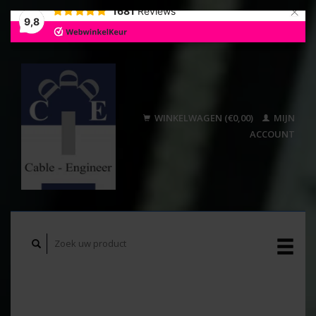
×
1681
Reviews
9,8
WINKELWAGEN (€0,00)
MIJN
ACCOUNT