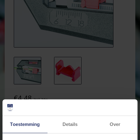
€4,48
Incl. btw
Levertijd: Bestellingen op ma. t/m vrij. voor 17:00 worden
Toestemming
Details
Over
dezelfde dag verstuurd.
Merk:
KNIPEX