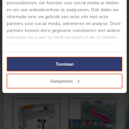
Steinel II - Krimpkous 4,8 - 9,5
Steinel I - Krimpkous 1,6 -
personaliseren, om functies voor social media te bieden
mm - 32stuks
4,8mm - 70stuks
en om ons websiteverkeer te analyseren. Ook delen we
informatie over uw gebruik van onze site met onze
partners voor social media, adverteren en analyse. Deze
Steinel 2020
partners kunnen deze gegevens combineren met andere
Heat&Bescherming
informatie die u aan ze heeft verstrekt of die ze hebben
7% Korting
verzameld op basis van uw gebruik van hun services.
€177,92
€165,42
Toestaan
Toevoegen aan winkelwagen
Aanpassen