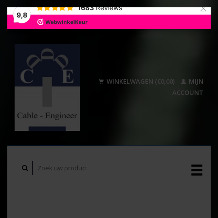
×
1683
Reviews
9,8
WINKELWAGEN (€0,00)
MIJN
ACCOUNT