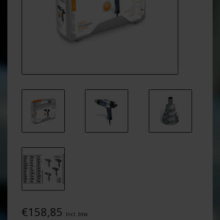
€158,85
Incl. btw