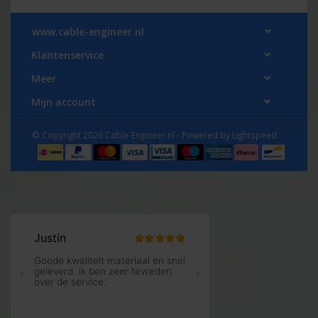
www.cable-engineer.nl
Klantenservice
Meer
Mijn account
© Copyright 2026 Cable-Engineer.nl - Powered by
Lightspeed