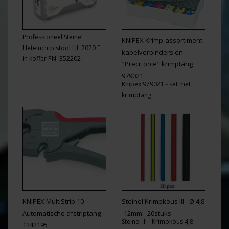
Professioneel Steinel
KNIPEX Krimp-assortiment
Heteluchtpistool HL 2020 E
kabelverbinders en
in koffer PN: 352202
"PreciForce" krimptang
979021
Knipex 979021 - set met
krimptang
KNIPEX MultiStrip 10
Steinel Krimpkous III - Ø 4,8
Automatische afstriptang
-12mm - 20stuks
Steinel III - Krimpkous 4,8 -
1242195