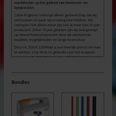
marktleider op het gebied van hetelucht- en
lijmpistolen.
Cable-Engineer verkoopt alleen gereedschap dat wij
vertrouwen en waar wij ervaring mee hebben. Wij
verkopen niet alleen maar zijn ook al meer dan 25 jaar
producent. Zeker 10 jaar geleden zijn wij overgestapt
op Steinel heteluchtpistolen door de uitstekende
kwaliteit, mogelijkheden en lange levensduur.
Deze HL 2020 E 2200Watt is een heerlijk pistool om mee
te werken, of je deze nu gebruikt voor het wrappen
van een auto, het strippen van verf, het aansteken van
je BBQ of voor het verhitten van krimpkous, dit
apparaat doet het allemaal zonder moeite.
Door de keramische verwarming met borstelmotor en
output van 2200W. is dit pistool erg snel klaar voor
Bundles
gebruik. De temperatuur is traploos in te stellen van 80
tot 630°C en daarnaast uitgevoerd met een schakelaar
om de luchtstroom te regelen van 150 tot 500l l/min. Met
de speciale joystick kan je de temperatuur en de
luchtstroom eenvoudig met 1 hand bedienen en dit is
keurig zichtbaar op het grote digitale lcd-scherm. Voor
de veiligheid is dit pistool uitgerust met een aanduiding