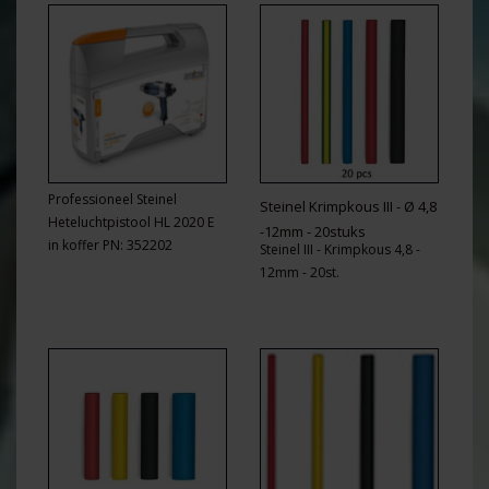
Professioneel Steinel
Steinel Krimpkous III - Ø 4,8
Heteluchtpistool HL 2020 E
-12mm - 20stuks
in koffer PN: 352202
Steinel III - Krimpkous 4,8 -
12mm - 20st.