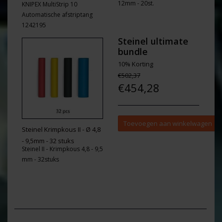
12mm - 20st.
KNIPEX MultiStrip 10
Automatische afstriptang
1242195
Steinel ultimate
bundle
10% Korting
€502,37
€454,28
Toevoegen aan winkelwagen
Steinel Krimpkous II - Ø 4,8
- 9,5mm - 32 stuks
Steinel II - Krimpkous 4,8 - 9,5
mm - 32stuks